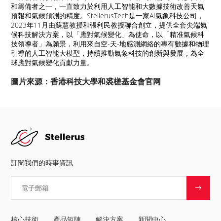
和籌備者之一，一直致力於利用人工智能和大數據技術改善天氣
預報和氣候預測的精度。StellerusTech是一家AI氣象科技公司，
2023年11月由蘇慧教授和張利民教授聯合創立，提供全套尖端氣
候科技解決方案，以「應對氣候變化」為使命，以「精准氣候科
技領導者」為願景，利用來自空-天-地感測網絡的專有數據和物理
引導的人工智能大模型，持續推動氣象科技的創新與發展，為全
球應對氣候變化貢獻力量。
圖片來源：香港科技大學和
裘槎基金會
官网
訂閱我們的時事資訊
核心技術
產品矩陣
解決方案
新聞中心