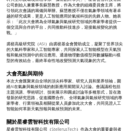
公司創始人兼董事長蘇慧教授，作為大會的組織委員會主席，將
引領此次會議的籌備與舉辦。蘇慧教授不僅在氣象學領域有著卓
越的研究成果，更是人工智能應用於氣候科技的先鋒人物。她表
示：「此次大會將為全球氣象與氣候研究領域的專家學者提供一
個交流與合作的平台，共同推動科技進步，迎接氣候變化的挑
戰。」
裘槎高級研究院（ASI）由裘槎基金會贊助成立，凝聚了世界頂尖
的大氣科學家和人工智能專家，共同探索人工智能模型在天氣預
報和氣候預測中的前沿應用。通過物理數值模型與數據驅動AI模
型的有效結合，最終革命性地改變預測大氣現象的方式。
大會亮點與期待
本次大會匯聚來自全球的頂尖科學家、研究人員和業界領袖，圍
繞AI在氣象與氣候領域的創新應用展開深入討論。會議議程包括
主題演講、學術研討、技術展示和圓桌討論等多種形式，旨在激
發新的研究思路，促進國際合作。 全球氣象與氣候研究領域的專
家學者、行業領袖及相關從業人員參加此次大會，共同見證人工
智能如何革新天氣預報與氣候預測的未來。
關於星睿雲智科技有限公司
星睿雲智科技有限公司（StellerusTech）作為大會的重要參與者