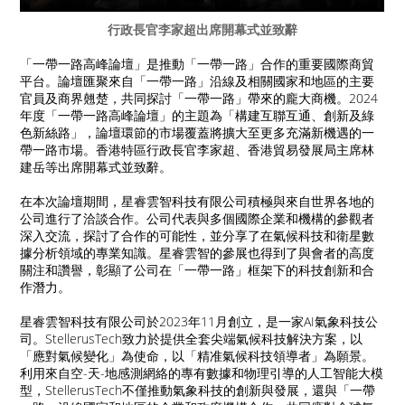
行政長官李家超出席開幕式並致辭
「一帶一路高峰論壇」是推動「一帶一路」合作的重要國際商貿
平台。論壇匯聚來自「一帶一路」沿線及相關國家和地區的主要
官員及商界翹楚，共同探討「一帶一路」帶來的龐大商機。2024
年度「一帶一路高峰論壇」的主題為「構建互聯互通、創新及綠
色新絲路」，論壇環節的市場覆蓋將擴大至更多充滿新機遇的一
帶一路市場。香港特區行政長官李家超、香港貿易發展局主席林
建岳等出席開幕式並致辭。
在本次論壇期間，星睿雲智科技有限公司積極與來自世界各地的
公司進行了洽談合作。公司代表與多個國際企業和機構的參觀者
深入交流，探討了合作的可能性，並分享了在氣候科技和衛星數
據分析領域的專業知識。星睿雲智的參展也得到了與會者的高度
關注和讚譽，彰顯了公司在「一帶一路」框架下的科技創新和合
作潛力。
星睿雲智科技有限公司於2023年11月創立，是一家AI氣象科技公
司。StellerusTech致力於提供全套尖端氣候科技解決方案，以
「應對氣候變化」為使命，以「精准氣候科技領導者」為願景。
利用來自空-天-地感測網絡的專有數據和物理引導的人工智能大模
型，StellerusTech不僅推動氣象科技的創新與發展，還與「一帶