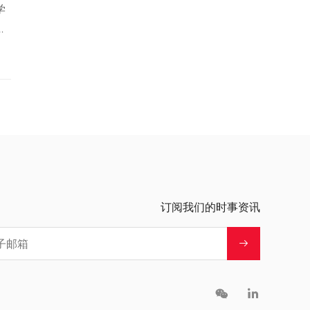
学
大
规
施
手
订阅我们的时事资讯