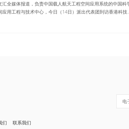
文汇全媒体报道，负责中国载人航天工程空间应用系统的中国科
间应用工程与技术中心，今日（14日）派出代表团到访香港科技
与大学管理层及教研人员会面，双方并签署一项合作框架协议，
大合作领域，包括成立联合实验室、推动科研协作、共享科研设
统、促进人才培育及国际合作等，冀结合两者的优势及资源，携
航天工程的研究及科技，为国家航天发展作出贡献。
我们
联系我们