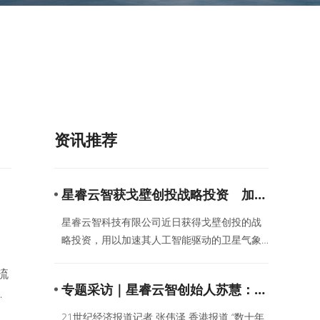
资讯推荐
星睿云智获戈壁创投战略投资 加速
人工智能驱动卫星气象解决方案商业
星睿云智科技有限公司近日获得戈壁创投的战
化
略投资，用以加速其人工智能驱动的卫星气象
解决方案的商业化发展。此次融资将支持公司
流
在亚洲及其他地区扩大技术部署，协助政府与
专题采访｜星睿云智创始人苏慧：创
水
企业更有效地管理天气与气候风险。
业更具挑战性，能创造更高的社会价
现
21世纪经济报道记者 张伟泽 香港报道 “数十年