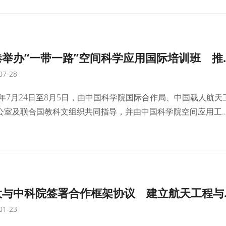
息技术、大数据、物联网、人工智能及机器人”等前沿交叉方向，
利新技术、新工艺、新材料、新设备研发与应用，加速科技成果
化。
港举办“一带一路”空间科学应用国际培训班 推
07-28
地科研融入国家航天战略
25年7月24日至8月5日，由中国科学院国际合作局、中国载人航天
公室及联合国教科文组织共同指导，并由中国科学院空间应用工
术中心、香港科技大学（科大）和中国科学院香港创新研究院联
的“第二届‘一带一路’空间科学应用国际培训班”在科大举办。这是
次举办系统性太空资源开发培训，标志着本地在空天科学教育与
践方面的重要迈进。
大与中科院签署合作框架协议 建立航天工程与
01-23
新领域战略伙伴关系