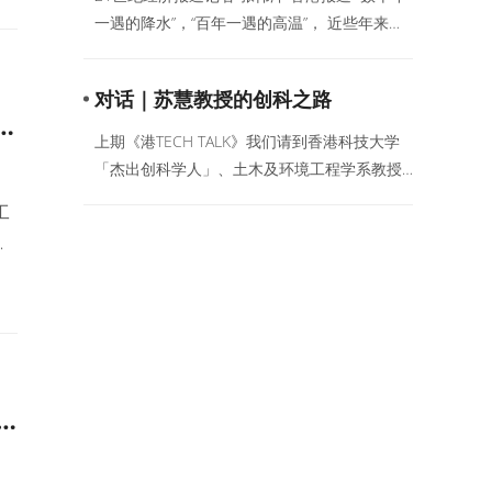
聚
值
一遇的降水”，“百年一遇的高温”， 近些年来，
这些极端天气正愈发频繁地出现在大众的视
落
野。极端天气给世界各地的社区和经济造成了
对话｜苏慧教授的创科之路
严重破坏。
动
上期《港TECH TALK》我们请到香港科技大学
「杰出创科学人」、土木及环境工程学系教授
苏慧带我们走进卫星的世界，揭秘卫星发展的
工
无限潜力。作为一名女性，苏慧如何在男性占
程
据绝大比例的航空领域走到如今？曾经在NASA
合
工作的她为何选择来到香港？今天，我们一起
香
聆听这位女性科学家的创科之路。
应