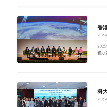
代信
焦水
地孵
香
2025-
本
20
程办
与技
主办
港首
用实
科
2025-
创