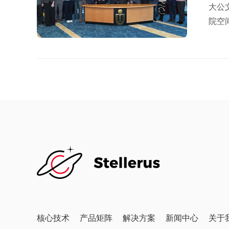
大公
院空
学，
划五
及系
发展
核心技术
产品矩阵
解决方案
新闻中心
关于