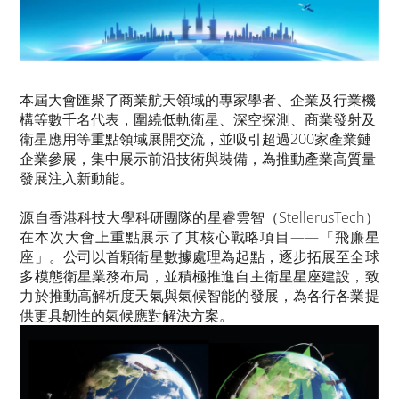
本屆大會匯聚了商業航天領域的專家學者、企業及行業機
構等數千名代表，圍繞低軌衛星、深空探測、商業發射及
衛星應用等重點領域展開交流，並吸引超過200家產業鏈
企業參展，集中展示前沿技術與裝備，為推動產業高質量
發展注入新動能。
源自香港科技大學科研團隊的星睿雲智（StellerusTech）
在本次大會上重點展示了其核心戰略項目——「飛廉星
座」。公司以首顆衛星數據處理為起點，逐步拓展至全球
多模態衛星業務布局，並積極推進自主衛星星座建設，致
力於推動高解析度天氣與氣候智能的發展，為各行各業提
供更具韌性的氣候應對解決方案。