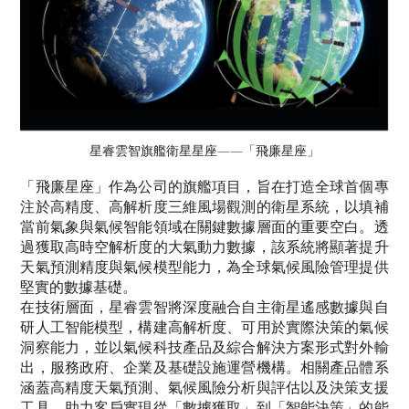
星睿雲
智旗艦衛星星座——「飛廉星座」
「飛廉星座」作為公司的旗艦項目，旨在打造全球首個專
注於高精度、高解析度三維風場觀測的衛星系統，以填補
當前氣象與氣候智能領域在關鍵數據層面的重要空白。透
過獲取高時空解析度的大氣動力數據，該系統將顯著提升
天氣預測精度與氣候模型能力，為全球氣候風險管理提供
堅實的數據基礎。
在技術層面，星睿雲智將深度融合自主衛星遙感數據與自
研人工智能模型，構建高解析度、可用於實際決策的氣候
洞察能力，並以氣候科技產品及綜合解決方案形式對外輸
出，服務政府、企業及基礎設施運營機構。相關產品體系
涵蓋高精度天氣預測、氣候風險分析與評估以及決策支援
工具，助力客戶實現從「數據獲取」到「智能決策」的能