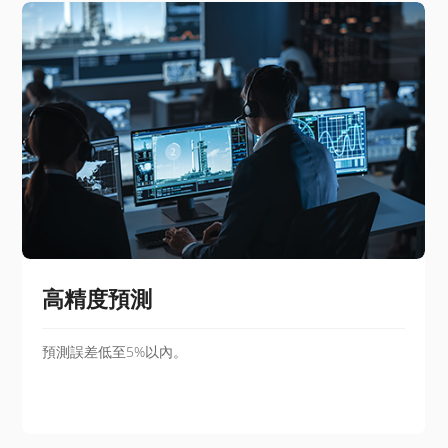
高精度預測
預測誤差低至5%以內。