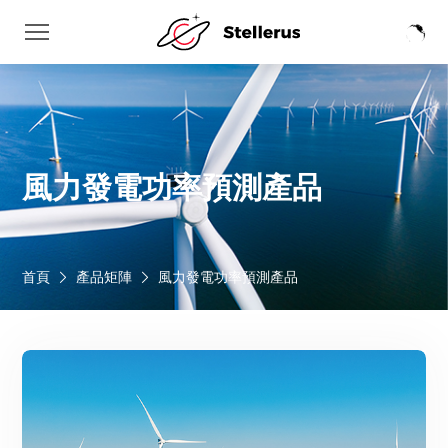
風力發電功率預測產品
首頁
產品矩陣
風力發電功率預測產品